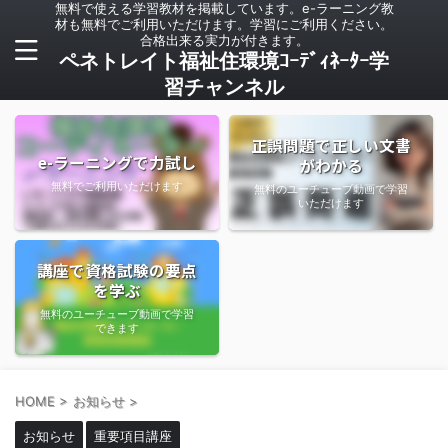
無料で使える学習教材を掲載しています。e-ラーニング教
材も無料でご利用いただけます。学習にご利用ください。
合格出来る実力が付きます。
ペネトレイト福祉住環境ｺｰﾃﾞｨﾈｰﾀｰ学
習チャンネル
正誤問題で正しい文書
e-ラーニングで力試し
がわかる
無料でご利用いただけます
無料のユーチューブ動画で学習
いただけます
講座で資格試験の要点
を学ぶ
無料のユーチューブ動画で学習
できます
HOME
>
お知らせ
>
お知らせ
重要項目講座