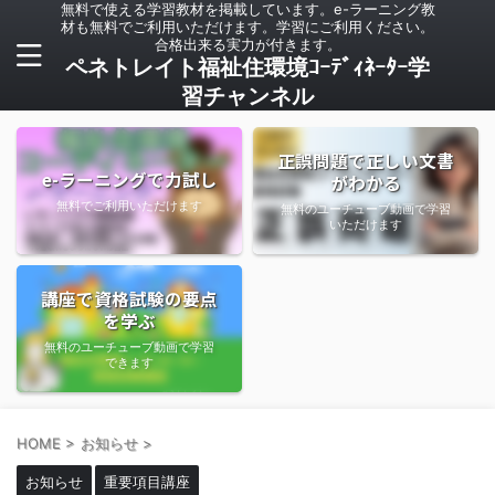
無料で使える学習教材を掲載しています。e-ラーニング教
材も無料でご利用いただけます。学習にご利用ください。
合格出来る実力が付きます。
ペネトレイト福祉住環境ｺｰﾃﾞｨﾈｰﾀｰ学
習チャンネル
正誤問題で正しい文書
e-ラーニングで力試し
がわかる
無料でご利用いただけます
無料のユーチューブ動画で学習
いただけます
講座で資格試験の要点
を学ぶ
無料のユーチューブ動画で学習
できます
HOME
>
お知らせ
>
お知らせ
重要項目講座