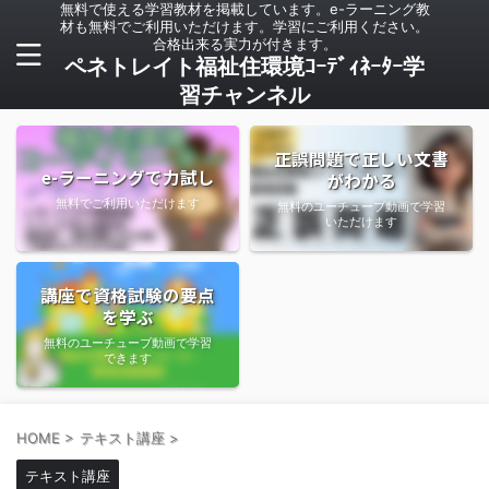
無料で使える学習教材を掲載しています。e-ラーニング教
材も無料でご利用いただけます。学習にご利用ください。
合格出来る実力が付きます。
ペネトレイト福祉住環境ｺｰﾃﾞｨﾈｰﾀｰ学
習チャンネル
正誤問題で正しい文書
e-ラーニングで力試し
がわかる
無料でご利用いただけます
無料のユーチューブ動画で学習
いただけます
講座で資格試験の要点
を学ぶ
無料のユーチューブ動画で学習
できます
HOME
>
テキスト講座
>
テキスト講座