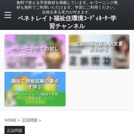
無料で使える学習教材を掲載しています。e-ラーニング教
材も無料でご利用いただけます。学習にご利用ください。
合格出来る実力が付きます。
ペネトレイト福祉住環境ｺｰﾃﾞｨﾈｰﾀｰ学
習チャンネル
正誤問題で正しい文書
e-ラーニングで力試し
がわかる
無料でご利用いただけます
無料のユーチューブ動画で学習
いただけます
講座で資格試験の要点
を学ぶ
無料のユーチューブ動画で学習
できます
HOME
>
正誤問題
>
正誤問題