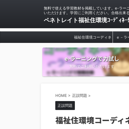
無料で使える学習教材を掲載しています。e-ラー
いただけます。学習にご利用ください。合格出来
ペネトレイト福祉住環境ｺｰﾃﾞｨﾈ
福祉住環境コーディネ
ｅ－ラ
ーターについて
e-ラーニングで力試し
無料でご利用いただけます
HOME
>
正誤問題
>
正誤問題
福祉住環境コーディ