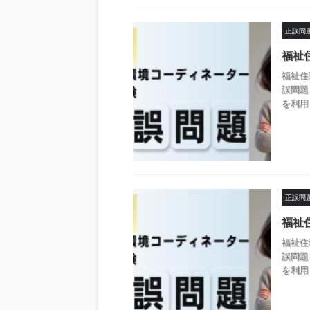
正誤問
福祉
福祉住
誤問題
を利用
正誤問
福祉
福祉住
誤問題
を利用