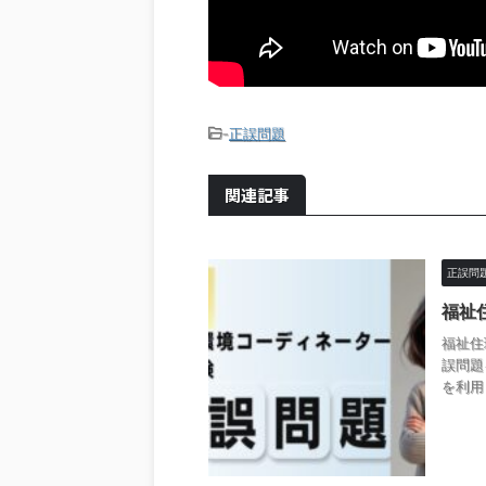
-
正誤問題
関連記事
正誤問
福祉
福祉住
誤問題
を利用