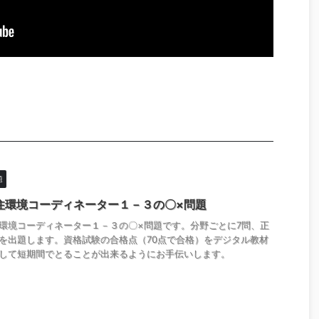
題
住環境コーディネーター１－３の〇×問題
環境コーディネーター１－３の〇×問題です。分野ごとに7問、正
を出題します。資格試験の合格点（70点で合格）をデジタル教材
して短期間でとることが出来るようにお手伝いします。