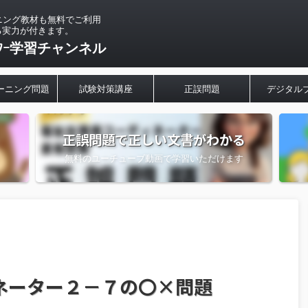
ニング教材も無料でご利用
る実力が付きます。
ｰﾀｰ学習チャンネル
ーニング問題
試験対策講座
正誤問題
デジタル
正誤問題で正しい文書がわかる
無料のユーチューブ動画で学習いただけます
ネーター２－７の〇×問題